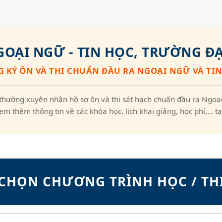
OẠI NGỮ - TIN HỌC, TRƯỜNG ĐẠ
 KÝ ÔN VÀ THI CHUẨN ĐẦU RA NGOẠI NGỮ VÀ TI
thường xuyên nhận hồ sơ ôn và thi sát hạch chuẩn đầu ra Ngoại
em thêm thông tin về các khóa học, lịch khai giảng, học phí,... t
CHỌN CHƯƠNG TRÌNH HỌC / TH