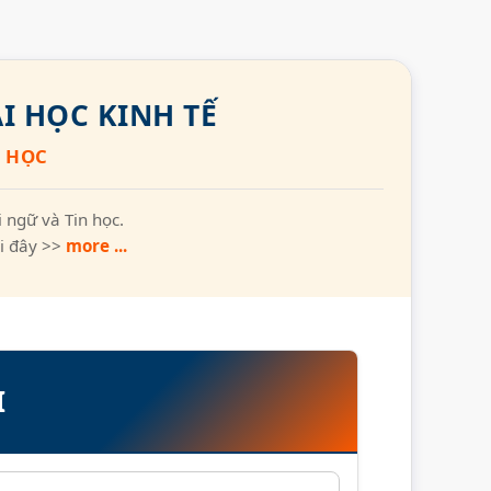
I HỌC KINH TẾ
N HỌC
 ngữ và Tin học.
ại đây >>
more ...
I