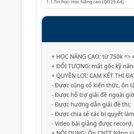
+ HỌC NÂNG CAO: từ 750k => 4
+ ĐỐI TƯỢNG: mất gốc kỹ năn
+ QUYỀN LỢI: CAM KẾT THI ĐẠ
- Được cũng cố kiến thức, ôn tậ
- Được hỗ trợ giải đề ngoài giờ
- Được hướng dẫn giải đề thi;
- Được chia sẻ các bí quyết là
- Video bài giảng được record, 
+ NỘI DUNG: Ôn CNTT Nâng ca