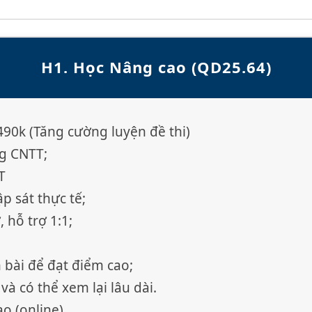
H1. Học Nâng cao (QD25.64)
90k (Tăng cường luyện đề thi)
g CNTT;
T
p sát thực tế;
, hỗ trợ 1:1;
m bài để đạt điểm cao;
và có thể xem lại lâu dài.
o (online)