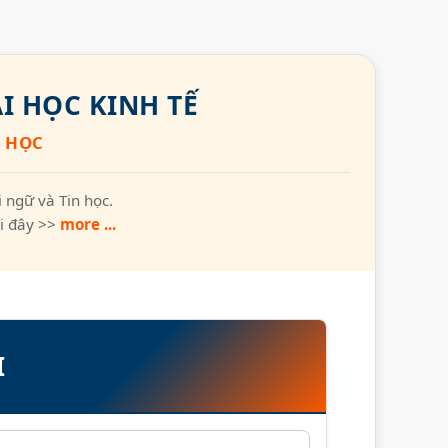
I HỌC KINH TẾ
N HỌC
 ngữ và Tin học.
ại đây >>
more ...
I