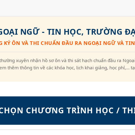
OẠI NGỮ - TIN HỌC, TRƯỜNG ĐẠ
 KÝ ÔN VÀ THI CHUẨN ĐẦU RA NGOẠI NGỮ VÀ TI
thường xuyên nhận hồ sơ ôn và thi sát hạch chuẩn đầu ra Ngoại
em thêm thông tin về các khóa học, lịch khai giảng, học phí,... t
CHỌN CHƯƠNG TRÌNH HỌC / TH